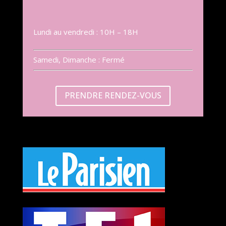
Lundi au vendredi : 10H – 18H
Samedi, Dimanche : Fermé
PRENDRE RENDEZ-VOUS