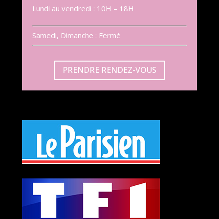
Lundi au vendredi : 10H – 18H
Samedi, Dimanche : Fermé
PRENDRE RENDEZ-VOUS