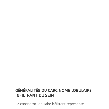
Lire aussi notre article sur
le cancer du sein
controlatéral
GÉNÉRALITÉS DU CARCINOME LOBULAIRE
INFILTRANT DU SEIN
Le carcinome lobulaire infiltrant représente