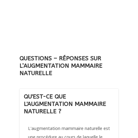
tubéreux, syndrome de Poland),
agénésie mammaire
des deux côtés,
hypoplasie mammaire sévère (bonnet inférieur
à A),
reconstruction après chirurgie pour un cancer
du sein.
QUESTIONS – RÉPONSES SUR
L’AUGMENTATION MAMMAIRE
NATURELLE
QU'EST-CE QUE
L'AUGMENTATION MAMMAIRE
NATURELLE ?
L'augmentation mammaire naturelle est
une procédure au cours de laquelle le