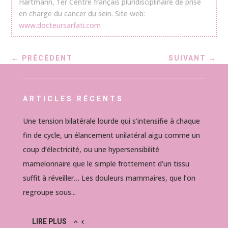
Hartmann, 1er Centre français pluridisciplinaire de prise
en charge du cancer du sein. Site web:
www.docteursarfati.com
←
PRÉCÉDENT
SUIVANT
→
ARTICLES RÉCENTS
Une tension bilatérale lourde qui s’intensifie à chaque
fin de cycle, un élancement unilatéral aigu comme un
coup d’électricité, ou une hypersensibilité
mamelonnaire que le simple frottement d’un tissu
suffit à réveiller… Les douleurs mammaires, que l’on
regroupe sous...
LIRE PLUS