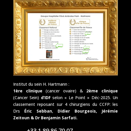
Institut du sein H. Hartmann :
1ère clinique
(cancer ovaire) &
2ème clinique
(Cancer Sein)
d’IDF
selon « Le Point » Déc-2025. Un
classement reposant sur 4 chirurgiens du CCFP: les
Drs
Éric Sebban
,
Didier Bourgeois,
Jérémie
Zeitoun & Dr Benjamin Sarfati.
+33 1 89 86 70 07