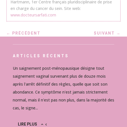
Hartmann, 1er Centre français pluridisciplinaire de prise
en charge du cancer du sein. Site web:
www.docteursarfati.com
←
PRÉCÉDENT
SUIVANT
→
ARTICLES RÉCENTS
Un saignement post-ménopausique désigne tout
saignement vaginal survenant plus de douze mois
après l'arrêt définitif des règles, quelle que soit son
abondance. Ce symptôme n'est jamais strictement
normal, mais il n'est pas non plus, dans la majorité des
cas, le signe...
LIRE PLUS